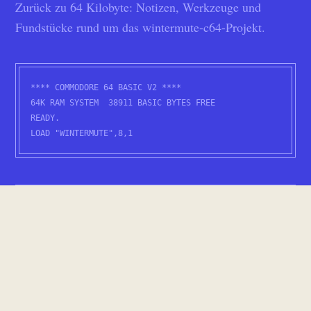
Zurück zu 64 Kilobyte: Notizen, Werkzeuge und
Fundstücke rund um das wintermute-c64-Projekt.
**** COMMODORE 64 BASIC V2 ****
64K RAM SYSTEM 38911 BASIC BYTES FREE
READY.
LOAD "WINTERMUTE",8,1
Technik
6502-Assembler heute: Cross-
Development für den C64
Moderne Toolchains für eine 40 Jahre alte CPU:
ACME, Kick Assembler und cc65 im Vergleich —
plus Emulatoren, Cruncher und der Weg zurück auf