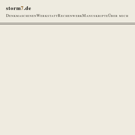
storm
7
.de
Denkmaschinen
Werkstatt
Rechenwerk
Manuskripte
Über mich